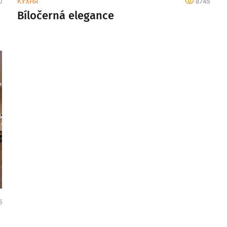
0
КУХНЯ
8745
Bíločerná elegance
5