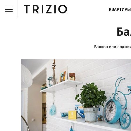
КВАРТИРЫ
Ба
Балкон или лоджи