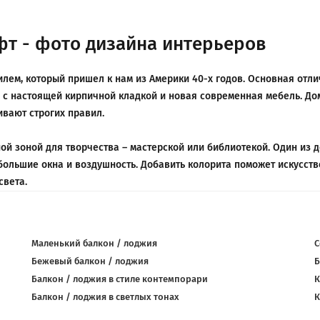
фт - фото дизайна интерьеров
ем, который пришел к нам из Америки 40-х годов. Основная отлич
ны с настоящей кирпичной кладкой и новая современная мебель. Д
ивают строгих правил.
ной зоной для творчества – мастерской или библиотекой. Один из 
 большие окна и воздушность. Добавить колорита поможет искусств
света.
Маленький балкон / лоджия
С
Бежевый балкон / лоджия
Б
Балкон / лоджия в стиле контемпорари
К
Балкон / лоджия в светлых тонах
К