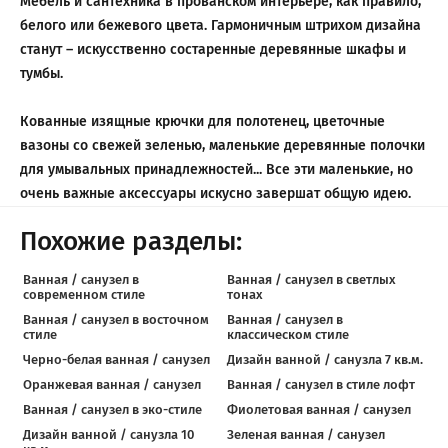
Мебель и сантехника в прованском интерьере, как правило,
белого или бежевого цвета. Гармоничным штрихом дизайна
станут – искусственно состаренные деревянные шкафы и
тумбы.
Кованные изящные крючки для полотенец, цветочные
вазоны со свежей зеленью, маленькие деревянные полочки
для умывальных принадлежностей... Все эти маленькие, но
очень важные аксессуары искусно завершат общую идею.
Похожие разделы:
Ванная / санузел в
Ванная / санузел в светлых
современном стиле
тонах
Ванная / санузел в восточном
Ванная / санузел в
стиле
классическом стиле
Черно-белая ванная / санузел
Дизайн ванной / санузла 7 кв.м.
Оранжевая ванная / санузел
Ванная / санузел в стиле лофт
Ванная / санузел в эко-стиле
Фиолетовая ванная / санузел
Дизайн ванной / санузла 10
Зеленая ванная / санузел