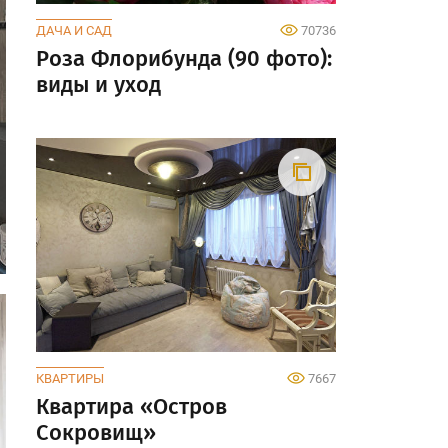
ДАЧА И САД
70736
Роза Флорибунда (90 фото):
виды и уход
КВАРТИРЫ
7667
Квартира «Остров
Сокровищ»