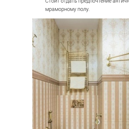
Стоит отдать предпочтение антич
мраморному полу.