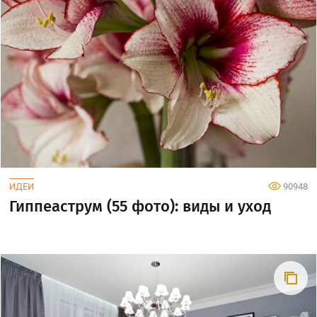
ИДЕИ
90948
Гиппеаструм (55 фото): виды и уход