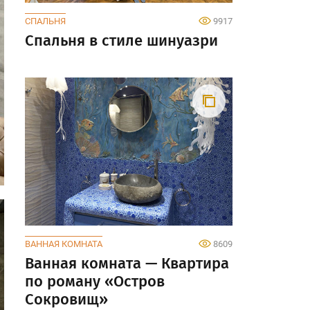
СПАЛЬНЯ
9917
Спальня в стиле шинуазри
ВАННАЯ КОМНАТА
8609
Ванная комната — Квартира
по роману «Остров
Сокровищ»