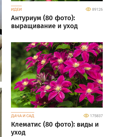
ИДЕИ
89126
Антуриум (80 фото):
выращивание и уход
ДАЧА И САД
175837
Клематис (80 фото): виды и
уход