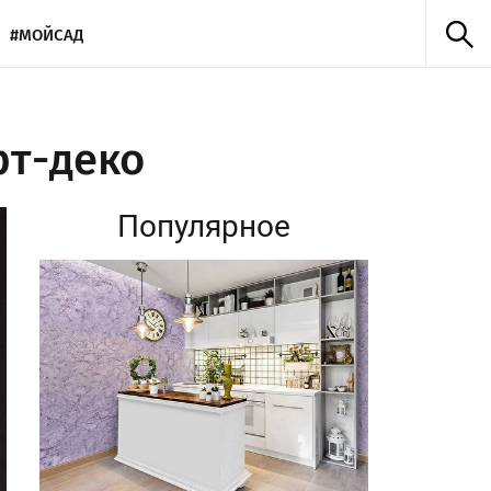
#МОЙСАД
рт-деко
Популярное