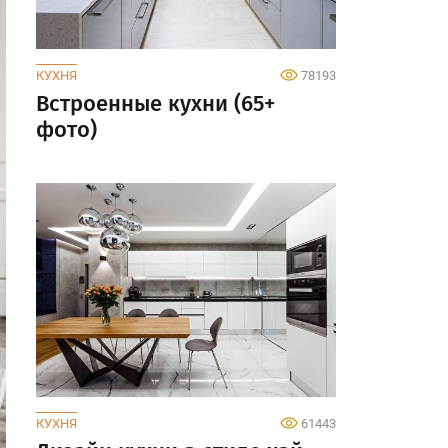
КУХНЯ
78193
Встроенные кухни (65+
фото)
КУХНЯ
61443