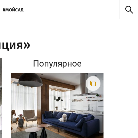
#МОЙСАД
нция»
Популярное