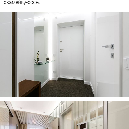
скамейку-софу.