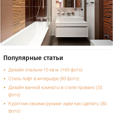
Популярные статьи
Дизайн спальни 10 кв.м. (+65 фото)
Стиль лофт в интерьере (80 фото)
Дизайн ванной комнаты в стиле прованс (55
фото)
Курятник своими руками: идеи как сделать (80
фото)