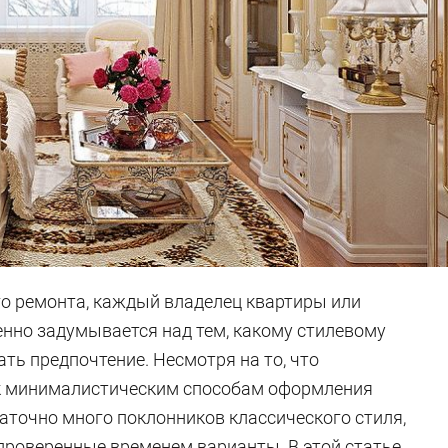
го ремонта, каждый владелец квартиры или
нно задумывается над тем, какому стилевому
ть предпочтение. Несмотря на то, что
к минималистическим способам оформления
аточно много поклонников классического стиля,
роверенные временем варианты. В этой статье