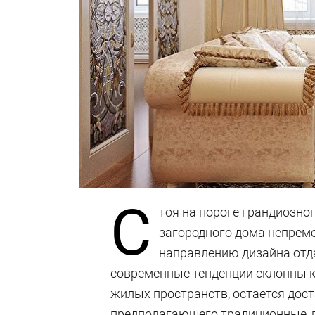
С
тоя на пороге грандиозно
загородного дома непреме
направлению дизайна отда
современные тенденции склонны 
жилых пространств, остается дост
предполагающего традиционные, п