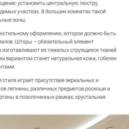
щение: установить центральную люстру,
одимых участках. В больших комнатах такой
ьные зоны;
текстильному оформлению, которое должно быть
иалов. Шторы – обязательный элемент
а изготавливают из тяжелых струящихся тканей
им вариантом станет натуральная кожа, гобелен
нтами.
 стиля играет присутствие зеркальных и
тов лепнины, различных предметов роскоши и
артины в позолоченных рамках, хрустальная