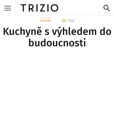
КУХНЯ
7234
Kuchyně s výhledem do
budoucnosti