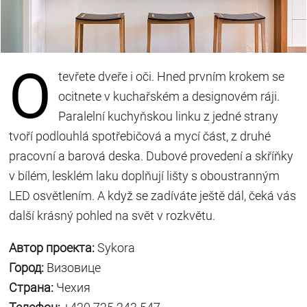
O
tevřete dveře i oči. Hned prvním krokem se
ocitnete v kuchařském a designovém ráji.
Paralelní kuchyňskou linku z jedné strany
tvoří podlouhlá spotřebičová a mycí část, z druhé
pracovní a barová deska. Dubové provedení a skříňky
v bílém, lesklém laku doplňují lišty s oboustranným
LED osvětlením. A když se zadíváte ještě dál, čeká vás
další krásný pohled na svět v rozkvětu.
Автор проекта:
Sykora
Город:
Визовице
Страна:
Чехия