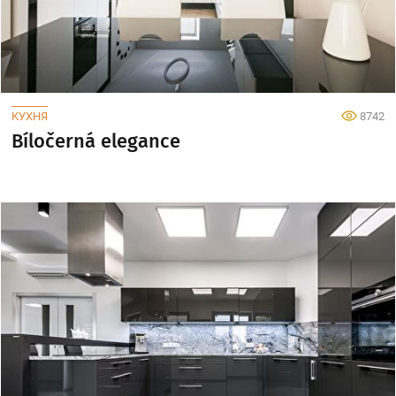
КУХНЯ
8742
Bíločerná elegance