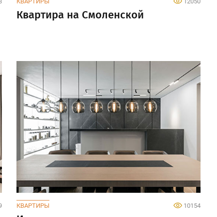
8
КВАРТИРЫ
12050
Квартира на Смоленской
9
КВАРТИРЫ
10154