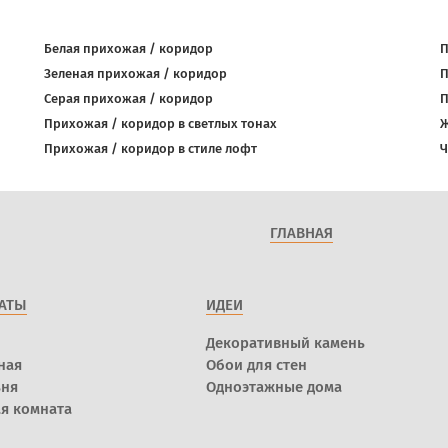
Белая прихожая / коридор
П
Зеленая прихожая / коридор
П
Серая прихожая / коридор
П
Прихожая / коридор в светлых тонах
Ж
Прихожая / коридор в стиле лофт
Ч
ГЛАВНАЯ
АТЫ
ИДЕИ
Декоративный камень
ная
Обои для стен
ьня
Одноэтажные дома
я комната