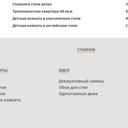
Спальня в стиле ретро
З
Трехкомнатные квартиры 60 кв.м.
Б
Детская комната в классическом стиле
М
Детская комната в английском стиле
С
ГЛАВНАЯ
АТЫ
ИДЕИ
Декоративный камень
ная
Обои для стен
ьня
Одноэтажные дома
я комната