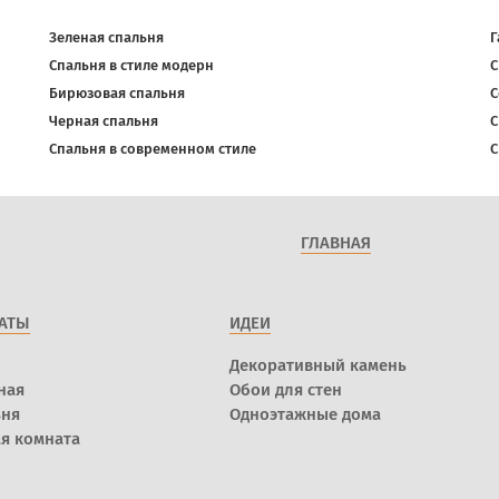
Зеленая спальня
Г
Спальня в стиле модерн
С
Бирюзовая спальня
С
Черная спальня
С
Спальня в современном стиле
С
ГЛАВНАЯ
АТЫ
ИДЕИ
Декоративный камень
ная
Обои для стен
ьня
Одноэтажные дома
я комната