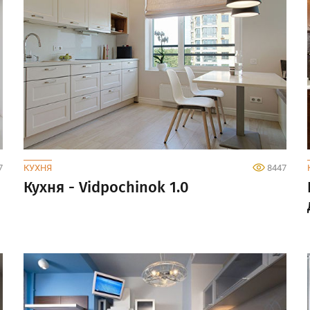
7
КУХНЯ
8447
и
Кухня - Vidpochinok 1.0