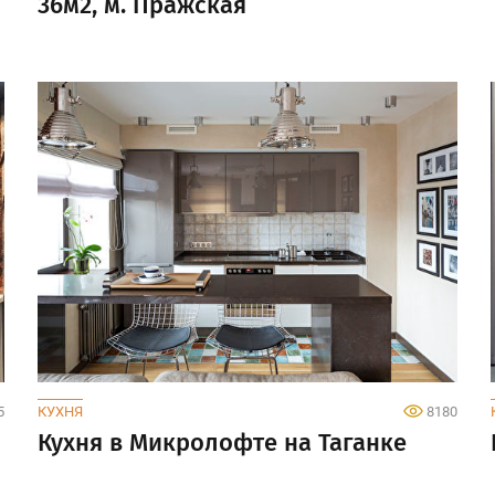
36м2, м. Пражская
5
КУХНЯ
8180
Кухня в Микролофте на Таганке